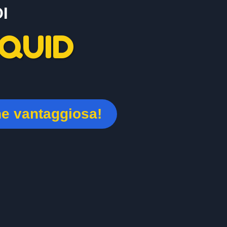
I
QUID
ne vantaggiosa!