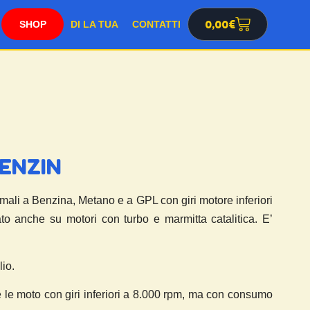
0,00
€
SHOP
DI LA TUA
CONTATTI
ENZIN
ormali a Benzina, Metano e a GPL con giri motore inferiori
ato anche su motori con turbo e marmitta catalitica. E’
io.
e moto con giri inferiori a 8.000 rpm, ma con consumo