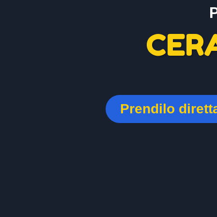
CER
Prendilo diret