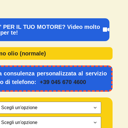
 PER IL TUO MOTORE? Video molto
per te!
mo olio (normale)
a consulenza personalizzata al servizio
ro di telefono:
+39 045 670 4600