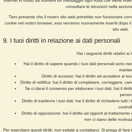
internet in modo da ricevere un messaggio ogni volta che viene inserit
consultare le istruzioni nella sezio
Tieni presente che il nostro sito web potrebbe non funzionare corrett
cookie nel vostro browser, essi verranno nuovamente inseriti dopo i
sito web.
9. I tuoi diritti in relazione ai dati personali
Hai i seguenti diritti relativi ai
Hai il diritto di sapere quando i tuoi dati personali sono 
manten
Diritto di accesso: hai il diritto ad accedere ai t
Diritto di rettifica: hai il diritto di completare, correggere, c
Se ci darai il consenso per elaborare i tuoi dati, hai il dir
person
Diritto di trasferire i tuoi dati: hai il diritto di richiedere tutti
control
Diritto di opposizione: hai il diritto ad opporti al trattamen
non ci siano delle motivazi
Per esercitare questi diritti, non esitate a contattarci. Si prega di far