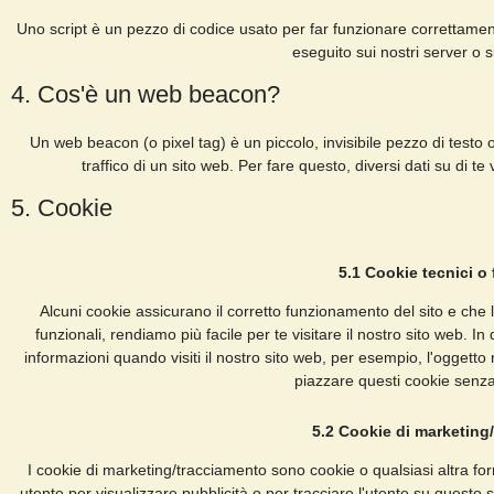
Uno script è un pezzo di codice usato per far funzionare correttament
eseguito sui nostri server o s
4. Cos'è un web beacon?
Un web beacon (o pixel tag) è un piccolo, invisibile pezzo di testo
traffico di un sito web. Per fare questo, diversi dati su di 
5. Cookie
5.1 Cookie tecnici o 
Alcuni cookie assicurano il corretto funzionamento del sito e ch
funzionali, rendiamo più facile per te visitare il nostro sito web. 
informazioni quando visiti il nostro sito web, per esempio, l'oggett
piazzare questi cookie senza
5.2 Cookie di marketing
I cookie di marketing/tracciamento sono cookie o qualsiasi altra form
utente per visualizzare pubblicità o per tracciare l'utente su questo s