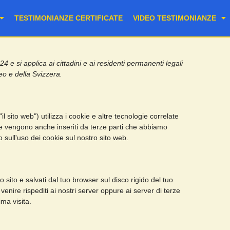
TESTIMONIANZE CERTIFICATE
VIDEO TESTIMONIANZE
24 e si applica ai cittadini e ai residenti permanenti legali
o e della Svizzera.
"il sito web") utilizza i cookie e altre tecnologie correlate
kie vengono anche inseriti da terze parti che abbiamo
sull'uso dei cookie sul nostro sito web.
o sito e salvati dal tuo browser sul disco rigido del tuo
venire rispediti ai nostri server oppure ai server di terze
ima visita.