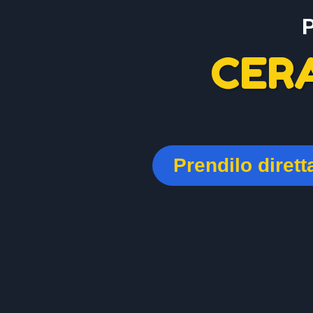
CER
Prendilo diret