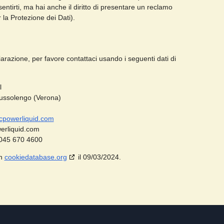
ntirti, ma hai anche il diritto di presentare un reclamo
er la Protezione dei Dati).
razione, per favore contattaci usando i seguenti dati di
l
Bussolengo (Verona)
cpowerliquid.com
erliquid.com
 045 670 4600
on
cookiedatabase.org
il 09/03/2024.