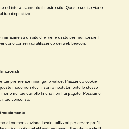
e ed interattivamente il nostro sito. Questo codice viene
ul tuo dispositivo.
 o immagine su un sito che viene usato per monitorare il
te vengono conservati utilizzando dei web beacon.
funzionali
e le tue preferenze rimangano valide. Piazzando cookie
In questo modo non devi inserire ripetutamente le stesse
o rimane nel tuo carrello finché non hai pagato. Possiamo
 il tuo consenso.
/tracciamento
a di memorizzazione locale, utilizzati per creare profili
ito web o su diversi siti web per scopi di marketing simili.