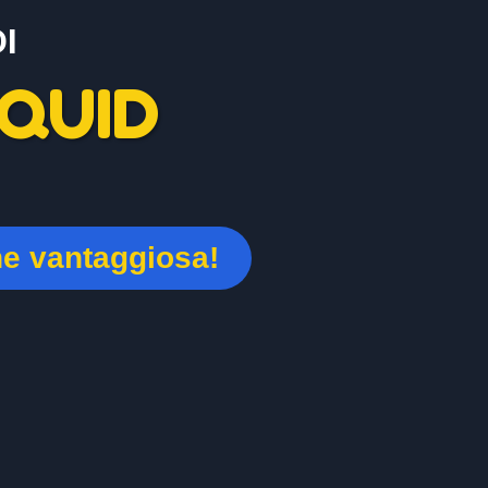
I
QUID
ne vantaggiosa!