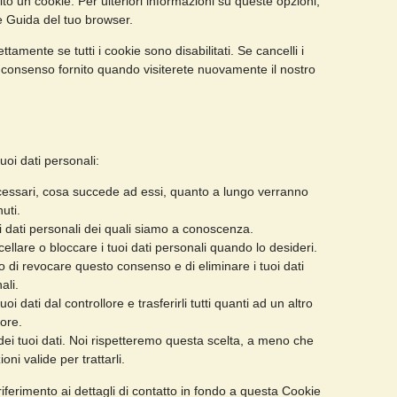
o un cookie. Per ulteriori informazioni su queste opzioni,
ne Guida del tuo browser.
amente se tutti i cookie sono disabilitati. Se cancelli i
l consenso fornito quando visiterete nuovamente il nostro
 tuoi dati personali:
necessari, cosa succede ad essi, quanto a lungo verranno
uti.
uoi dati personali dei quali siamo a conoscenza.
ancellare o bloccare i tuoi dati personali quando lo desideri.
itto di revocare questo consenso e di eliminare i tuoi dati
ali.
 i tuoi dati dal controllore e trasferirli tutti quanti ad un altro
lore.
to dei tuoi dati. Noi rispetteremo questa scelta, a meno che
oni valide per trattarli.
e riferimento ai dettagli di contatto in fondo a questa Cookie